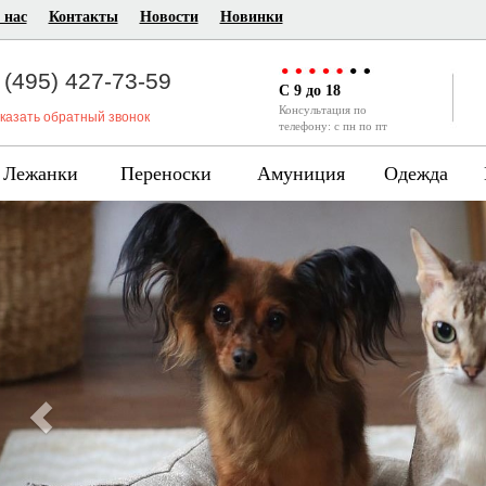
 нас
Контакты
Новости
Новинки
 (495) 427-73-59
C 9 до 18
Консультация по
казать обратный звонок
телефону: с пн по пт
Лежанки
Переноски
Амуниция
Одежда