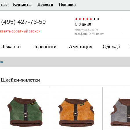
 нас
Контакты
Новости
Новинки
 (495) 427-73-59
C 9 до 18
Консультация по
казать обратный звонок
телефону: с пн по пт
Лежанки
Переноски
Амуниция
Одежда
ки
Шлейки-жилетки